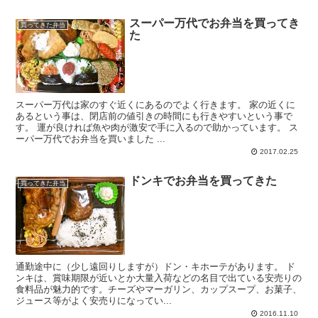
スーパー万代でお弁当を買ってき
買ってきた弁当
た
スーパー万代は家のすぐ近くにあるのでよく行きます。 家の近くに
あるという事は、閉店前の値引きの時間にも行きやすいという事で
す。 運が良ければ魚や肉が激安で手に入るので助かっています。 ス
ーパー万代でお弁当を買いました ...
2017.02.25
ドンキでお弁当を買ってきた
買ってきた弁当
通勤途中に（少し遠回りしますが）ドン・キホーテがあります。 ド
ンキは、賞味期限が近いとか大量入荷などの名目で出ている安売りの
食料品が魅力的です。チーズやマーガリン、カップスープ、お菓子、
ジュース等がよく安売りになってい...
2016.11.10