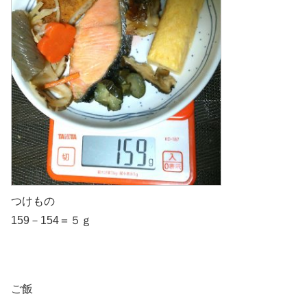
つけもの
159－154＝５ｇ
ご飯