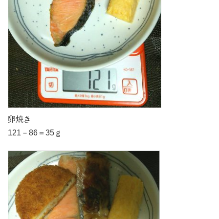
卵焼き
121－86＝35ｇ