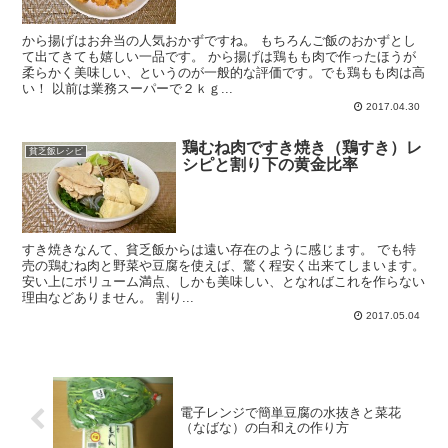
から揚げはお弁当の人気おかずですね。 もちろんご飯のおかずとし
て出てきても嬉しい一品です。 から揚げは鶏もも肉で作ったほうが
柔らかく美味しい、というのが一般的な評価です。でも鶏もも肉は高
い！ 以前は業務スーパーで２ｋｇ...
2017.04.30
鶏むね肉ですき焼き（鶏すき）レ
貧乏飯レシピ
シピと割り下の黄金比率
すき焼きなんて、貧乏飯からは遠い存在のように感じます。 でも特
売の鶏むね肉と野菜や豆腐を使えば、驚く程安く出来てしまいます。
安い上にボリューム満点、しかも美味しい、となればこれを作らない
理由などありません。 割り...
2017.05.04
電子レンジで簡単豆腐の水抜きと菜花
（なばな）の白和えの作り方