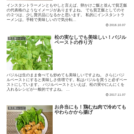
インスタントラーメンともやしと言えば、卵かけご飯と並んで貧乏飯
の代表格のようなイメージがありますよね。 でも貧乏飯としてのそ
の２つは、少し贅沢品になるかと思います。 私的にインスタントラ
ーメンは。手軽で美味しいので気分転...
2016.10.07
松の実なしでも美味しい！バジル
貧乏飯レシピ
ペーストの作り方
バジルは生のまま食べても炒めても美味しいですよね。 さらにバジ
ルペーストにすると美味しさ倍増です。私はバジルを買うと必ずペー
ストにしています。 バジルペーストといえば、松の実やにんにくを
入れるレシピが一般的ですよね。 ...
2017.11.07
お弁当にも！鶏むね肉で冷めても
貧乏飯レシピ
やわらかから揚げ