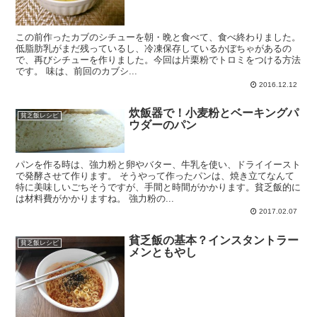
この前作ったカブのシチューを朝・晩と食べて、食べ終わりました。
低脂肪乳がまだ残っているし、冷凍保存しているかぼちゃがあるの
で、再びシチューを作りました。今回は片栗粉でトロミをつける方法
です。 味は、前回のカブシ...
2016.12.12
炊飯器で！小麦粉とベーキングパ
貧乏飯レシピ
ウダーのパン
パンを作る時は、強力粉と卵やバター、牛乳を使い、ドライイースト
で発酵させて作ります。 そうやって作ったパンは、焼き立てなんて
特に美味しいごちそうですが、手間と時間がかかります。貧乏飯的に
は材料費がかかりますね。 強力粉の...
2017.02.07
貧乏飯の基本？インスタントラー
貧乏飯レシピ
メンともやし