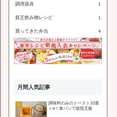
調理器具
1
貧乏飲み物レシピ
1
買ってきた弁当
4
月間人気記事
調味料のみのトースト10選
＋α！食パンで超貧乏飯