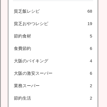
貧乏飯レシピ
68
貧乏おやつレシピ
19
節約食材
5
食費節約
6
大阪のバイキング
4
大阪の激安スーパー
6
業務スーパー
2
節約生活
2