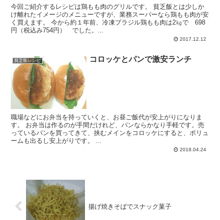
今回ご紹介するレシピは鶏もも肉のグリルです。 貧乏飯とは少しか
け離れたイメージのメニューですが、業務スーパーなら鶏もも肉が安
く買えます。 今から約１年前、冷凍ブラジル鶏もも肉は2㎏で 698
円（税込み754円） でした。...
2017.12.12
コロッケとパンで激安ランチ
貧乏飯レシピ
職場などにお弁当を持っていくと、お昼ご飯代が安上がりになりま
す。 お弁当は作るのが手間だけれど、パンならかなり手軽です。売
っているパンを買ってきて、挟むメインをコロッケにすると、ボリュ
ームも出るし安上がりです。 ...
2018.04.24
揚げ焼きそばでスナック菓子