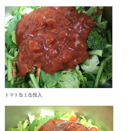
トマト缶１缶投入