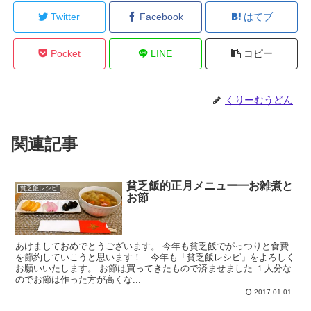
Twitter
Facebook
はてブ
Pocket
LINE
コピー
くりーむうどん
関連記事
貧乏飯的正月メニュー━お雑煮と
貧乏飯レシピ
お節
あけましておめでとうございます。 今年も貧乏飯でがっつりと食費
を節約していこうと思います！ 今年も「貧乏飯レシピ」をよろしく
お願いいたします。 お節は買ってきたもので済ませました １人分な
のでお節は作った方が高くな...
2017.01.01