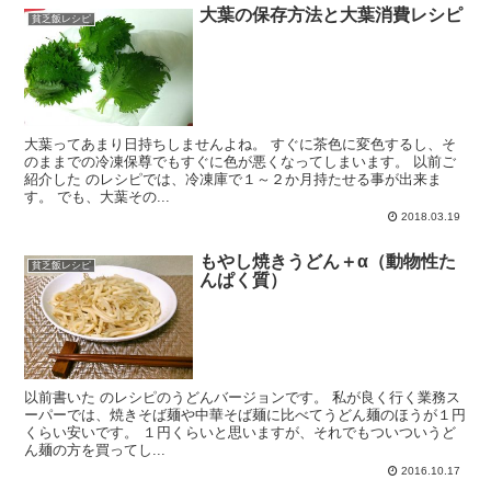
大葉の保存方法と大葉消費レシピ
貧乏飯レシピ
大葉ってあまり日持ちしませんよね。 すぐに茶色に変色するし、そ
のままでの冷凍保尊でもすぐに色が悪くなってしまいます。 以前ご
紹介した のレシピでは、冷凍庫で１～２か月持たせる事が出来ま
す。 でも、大葉その...
2018.03.19
もやし焼きうどん＋α（動物性た
貧乏飯レシピ
んぱく質）
以前書いた のレシピのうどんバージョンです。 私が良く行く業務ス
ーパーでは、焼きそば麺や中華そば麺に比べてうどん麺のほうが１円
くらい安いです。 １円くらいと思いますが、それでもついついうど
ん麺の方を買ってし...
2016.10.17