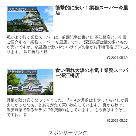
衝撃的に安い！業務スーパー今里
大阪の激安スーパー
店
私がよく行く業務スーパーは、前回記事に書いた 深江橋店と、今回
ご紹介する「業務スーパー 今里店」です。 深江橋店は量の多いもの
が安いですが、今里店は使いやすいサイズの物がお手頃価格で手に入
ります。 深江橋店の野...
2017.05.30
食い倒れ大阪の本気！業務スーパ
大阪の激安スーパー
ー深江橋店
野菜が随分安くなってきました。 3－４か月前はもやしくらいしか買
えなかったなぁ、とありがたく買い物をしています。 夏から秋は、
激安野菜で作るサラダで食費節約をしています。 もう夏はすぐそこ
ですね。 新...
2017.05.27
スポンサーリンク