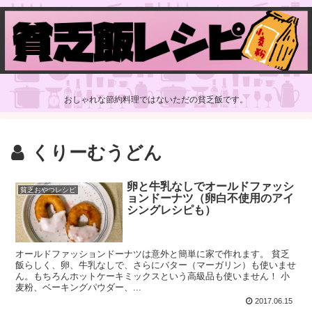
おしゃれな節約料理ではないただの貧乏飯です。
くりーむうどん
卵と牛乳なしでオールドファッシ
貧乏おやつレシピ
ョンドーナツ（卵白不使用のアイ
シングレシピも）
オールドファッションドーナツは意外と簡単に家で作れます。 貧乏
飯らしく、卵、牛乳なしで、さらにバター（マーガリン）も使いませ
ん。もちろんホットケーキミックスという高級品も使いません！ 小
麦粉、ベーキングパウダー、...
2017.06.15