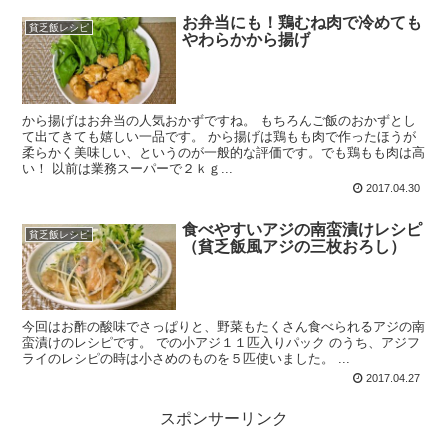
お弁当にも！鶏むね肉で冷めても
貧乏飯レシピ
やわらかから揚げ
から揚げはお弁当の人気おかずですね。 もちろんご飯のおかずとし
て出てきても嬉しい一品です。 から揚げは鶏もも肉で作ったほうが
柔らかく美味しい、というのが一般的な評価です。でも鶏もも肉は高
い！ 以前は業務スーパーで２ｋｇ...
2017.04.30
食べやすいアジの南蛮漬けレシピ
貧乏飯レシピ
（貧乏飯風アジの三枚おろし）
今回はお酢の酸味でさっぱりと、野菜もたくさん食べられるアジの南
蛮漬けのレシピです。 での小アジ１１匹入りパック のうち、アジフ
ライのレシピの時は小さめのものを５匹使いました。 ...
2017.04.27
スポンサーリンク