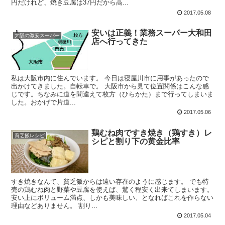
円だけれど、焼き豆腐は37円だから高...
2017.05.08
安いは正義！業務スーパー大和田
大阪の激安スーパー
店へ行ってきた
私は大阪市内に住んでいます。 今日は寝屋川市に用事があったので
出かけてきました。自転車で。 大阪市から見て位置関係はこんな感
じです。ちなみに道を間違えて枚方（ひらかた）まで行ってしまいま
した。おかげで片道...
2017.05.06
鶏むね肉ですき焼き（鶏すき）レ
貧乏飯レシピ
シピと割り下の黄金比率
すき焼きなんて、貧乏飯からは遠い存在のように感じます。 でも特
売の鶏むね肉と野菜や豆腐を使えば、驚く程安く出来てしまいます。
安い上にボリューム満点、しかも美味しい、となればこれを作らない
理由などありません。 割り...
2017.05.04