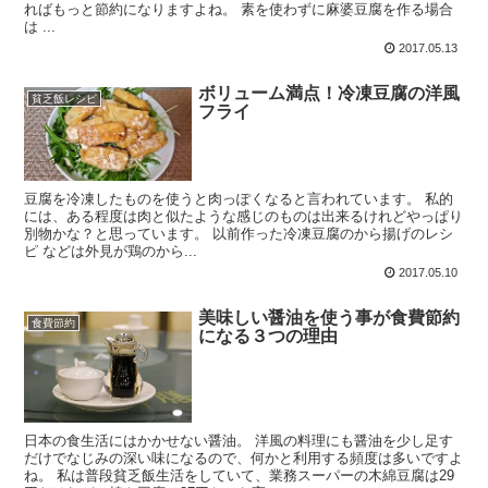
ればもっと節約になりますよね。 素を使わずに麻婆豆腐を作る場合
は ...
2017.05.13
ボリューム満点！冷凍豆腐の洋風
貧乏飯レシピ
フライ
豆腐を冷凍したものを使うと肉っぽくなると言われています。 私的
には、ある程度は肉と似たような感じのものは出来るけれどやっぱり
別物かな？と思っています。 以前作った冷凍豆腐のから揚げのレシ
ピ などは外見が鶏のから...
2017.05.10
美味しい醤油を使う事が食費節約
食費節約
になる３つの理由
日本の食生活にはかかせない醤油。 洋風の料理にも醤油を少し足す
だけでなじみの深い味になるので、何かと利用する頻度は多いですよ
ね。 私は普段貧乏飯生活をしていて、業務スーパーの木綿豆腐は29