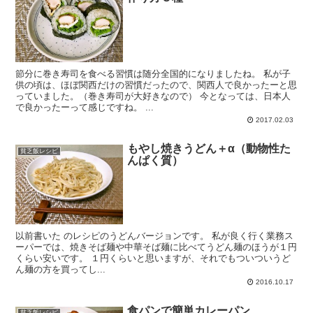
節分に巻き寿司を食べる習慣は随分全国的になりましたね。 私が子
供の頃は、ほぼ関西だけの習慣だったので、関西人で良かったーと思
っていました。（巻き寿司が大好きなので） 今となっては、日本人
で良かったーって感じですね。 ...
2017.02.03
もやし焼きうどん＋α（動物性た
貧乏飯レシピ
んぱく質）
以前書いた のレシピのうどんバージョンです。 私が良く行く業務ス
ーパーでは、焼きそば麺や中華そば麺に比べてうどん麺のほうが１円
くらい安いです。 １円くらいと思いますが、それでもついついうど
ん麺の方を買ってし...
2016.10.17
食パンで簡単カレーパン
貧乏飯レシピ