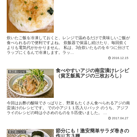
炊いたご飯を冷凍しておくと、レンジで温めるだけで美味しいご飯が
食べられるので便利ですよね。 炊飯器で保温し続けたり、毎回炊く
よりも電気代がかかりません。 私は、3合炊いたものを６つに分けて
ラップにくるんで冷凍します。ラッ...
2016.12.15
食べやすいアジの南蛮漬けレシピ
貧乏飯レシピ
（貧乏飯風アジの三枚おろし）
今回はお酢の酸味でさっぱりと、野菜もたくさん食べられるアジの南
蛮漬けのレシピです。 での小アジ１１匹入りパック のうち、アジフ
ライのレシピの時は小さめのものを５匹使いました。 ...
2017.04.27
節分にも！激安簡単サラダ巻きの
貧乏飯レシピ
作り方３種